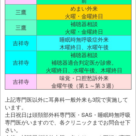
前
めまい外来
三鷹
火曜・金曜終日
補聴器相談
三鷹
火曜・金曜終日
睡眠時無呼吸症外来
吉祥寺
木曜終日、水曜午後
補聴器相談
吉祥寺
補聴器適合判定医が診療。
火曜終日、水曜午後、木曜終日
味覚・口腔愁訴外来
吉祥寺
金曜午後（第１～第３週）
上記専門医以外に耳鼻科一般外来も3院で実施して
います。
土日祝日は頭頚部外科専門医・SAS・睡眠時無呼吸
専門医がいますので、各クリニックまでお問合せ下
さい。