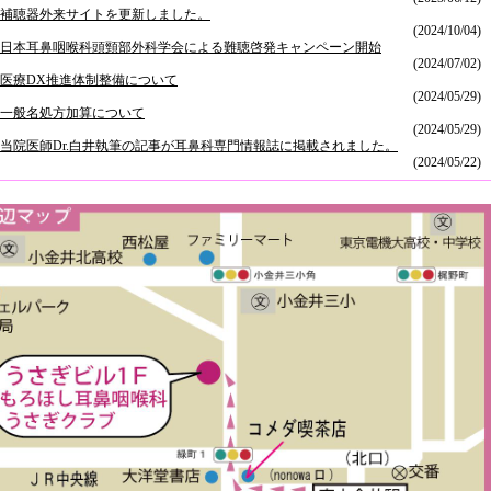
補聴器外来サイトを更新しました。
(2024/10/04)
日本耳鼻咽喉科頭頸部外科学会による難聴啓発キャンペーン開始
(2024/07/02)
医療DX推進体制整備について
(2024/05/29)
一般名処方加算について
(2024/05/29)
当院医師Dr.白井執筆の記事が耳鼻科専門情報誌に掲載されました。
(2024/05/22)