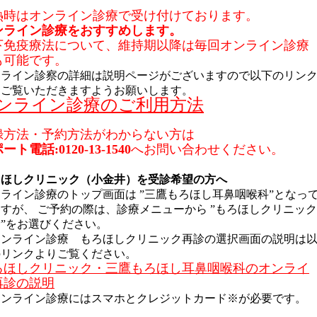
熱時はオンライン診療で受け付けております。
ンライン診療をおすすめします。
下免疫療法について、維持期以降は毎回オンライン診療
も可能です。
ンライン診察の詳細は説明ページがございますので以下のリン
りご覧いただきますようお願いします。
ンライン診療のご利用方法
録方法・予約方法がわからない方は
ート電話:0120-13-1540
へお問い合わせください。
ろほしクリニック（小金井）を受診希望の方へ
ライン診療のトップ画面は ”三鷹もろほし耳鼻咽喉科”となっ
すが、 ご予約の際は、診療メニューから ”もろほしクリニック
”をお選びください。
オンライン診療 もろほしクリニック再診の選択画面の説明は
のリンクよりご覧ください。
ろほしクリニック・三鷹もろほし耳鼻咽喉科のオンライ
再診の説明
オンライン診療にはスマホとクレジットカード※が必要です。