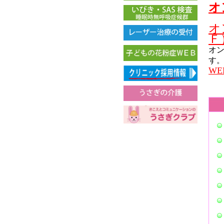
オ
オ
Ｆ
オ
す
W