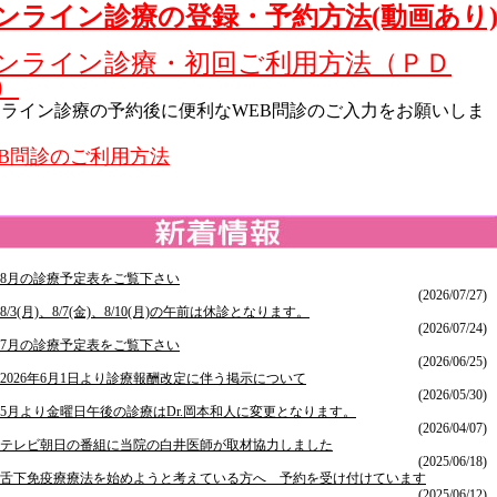
ンライン診療の登録・予約方法(動画あり
ンライン診療・初回ご利用方法（ＰＤ
）
ンライン診療の予約後に便利なWEB問診のご入力をお願いしま
。
EB問診のご利用方法
8月の診療予定表をご覧下さい
(2026/07/27)
8/3(月)、8/7(金)、8/10(月)の午前は休診となります。
(2026/07/24)
7月の診療予定表をご覧下さい
(2026/06/25)
2026年6月1日より診療報酬改定に伴う掲示について
(2026/05/30)
5月より金曜日午後の診療はDr.岡本和人に変更となります。
(2026/04/07)
テレビ朝日の番組に当院の白井医師が取材協力しました
(2025/06/18)
舌下免疫療療法を始めようと考えている方へ 予約を受け付けています
(2025/06/12)