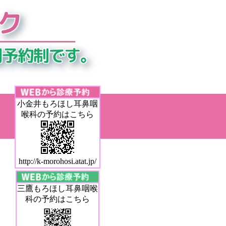
小金井もろほし耳鼻咽
喉科の予約はこちら
http://k-morohosi.atat.jp/
三鷹もろほし耳鼻咽喉
科の予約はこちら