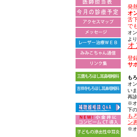
発
オ
舌
で
オ
よ
オ
登
サポ
も
オン
いま
再診
※
下
も
ン
※