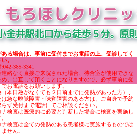
がある場合は、事前に受付までお電話の上、受診してく
さい。
042-385-3341
話連絡なく直接ご来院された場合、待合室が使用できな
ため、出直して頂くことになりますので、必ず事前に受
までお電話をお願いします。
熱（本日熱がなくても２日前までに発熱があった方）、
たは急な嗅覚障害・味覚障害のある方は、ご自身で予約
取らず受付まで電話にてご相談ください。
ロナ検査は医療的に必要と判断した場合に検査を実施し
す。
ロナ検査は全ての発熱のある患者様に実施するものでは
りません。