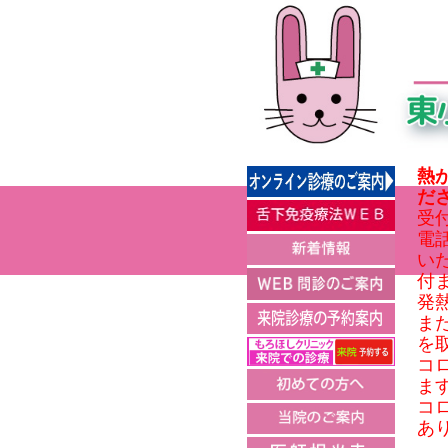
熱
だ
受付:
電
い
付
発
ま
を
コ
ま
コ
あ