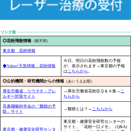
◎花粉飛散情報
（順不同）
東京都 花粉情報
今日、明日の花粉飛散数の予報
◆Yahoo!天気情報：花粉情報
が、表示されます→東京都の予報
は
こちらから
。
◎公的機関・研究機関からの情報
（あいうえお順）
厚生労働省 リウマチ・アレ
→厚生労働省花粉症Ｑ＆Ａ集→
こ
ルギー対策サイト
ちらから
耳鼻咽喉科学会の「難聴の予
→難聴とは？→
こちらから
防」サイト
東京都・健康安全研究センターの
サイト。「花粉一口メモ」（Q&A)
東京都・健康安全研究センタ