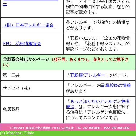
や、「ディーゼル車排出ガスと花
ー
粉症の関連に関する調査」などの
記事が読めます。
鼻アレルギー（花粉症）の情報な
（財）日本アレルギー協会
どがあります。
「花粉いんふぉ」（全国の花粉情
NPO 花粉情報協会
報）や、「花粉予報システム」の
解説ページなどがあります。
◎製薬会社ほかのページ
（順不同。あくまでも、参考としてご覧下さ
い）
第一三共
「花粉症/アレルギー」
のページ。
「アレルギーi」内
副鼻腔炎の情報
サノフィ（株）
があります
「
もっと知りたいアレルゲン免疫
療法
」は、アレルギー疾患に対す
鳥居薬品
る治療法「アレルゲン免疫療法」
についてのコンテンツです。
(c) Morohosi Clinic