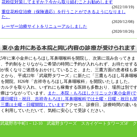
花粉症対策してますか？今から取り組むことお勧めします
(2022/10/19)
重症花粉症治療（保険適応）を行うことができるようになりまし
た。
(2020/12/08)
レーザー治療サイトをリニューアルしました
(2020/10/26)
成5年に東小金井にもろほし耳鼻咽喉科を開院し、次第に混み合ってきま
て、予約制をとりながらご希望の時間に予約が入れられず、お待たせす
間が長くなりご迷惑をおかけしていること、また、三鷹方面の患者様も
ことから、平成22年「武蔵野タワーズ」に新たに「三鷹もろほし耳鼻咽
」を開院。H26年「吉祥寺もろほし耳鼻咽喉科」を開院いたしました。
子カルテを取り入れ、いずれにも稼働する医師も多数おり、場所は別で
診療はつながっています。
また、本院・もろほしクリニック(東小金井)で
毎週日曜日・祝日、吉祥寺もろほし耳鼻咽喉科では土曜・日曜・祝日も
、三鷹は土曜・日曜開院しています
アクセス、診療日、診療時間の違い
まく利用していただいて、気軽に安心して受診ください。