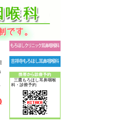
能
き
三鷹もろほし耳鼻咽喉
科・診療予約
サ
)
ほ