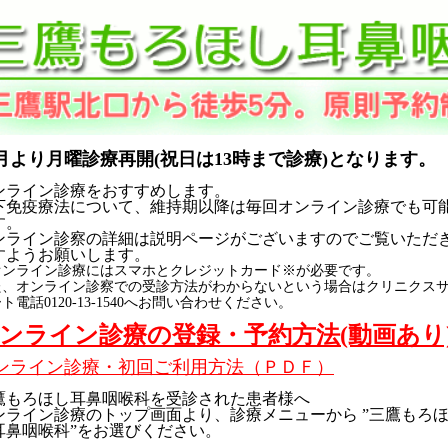
1月より月曜診療再開(祝日は13時まで診療)となります。
ンライン診療をおすすめします。
下免疫療法について、維持期以降は毎回オンライン診療でも可
す。
ンライン診察の詳細は説明ページがございますのでご覧いただ
すようお願いします。
オンライン診療にはスマホとクレジットカード※が必要です。
た、オンライン診察での受診方法がわからないという場合はクリニクス
ト電話0120-13-1540へお問い合わせください。
ンライン診療の登録・予約方法(動画あり
ンライン診療・初回ご利用方法（ＰＤＦ）
鷹もろほし耳鼻咽喉科を受診された患者様へ
ンライン診療のトップ画面より、診療メニューから ”三鷹もろ
耳鼻咽喉科”をお選びください。