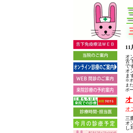
1
オ
舌
で
オ
ま
※
ま
ポー
オ
オ
三
オ
し