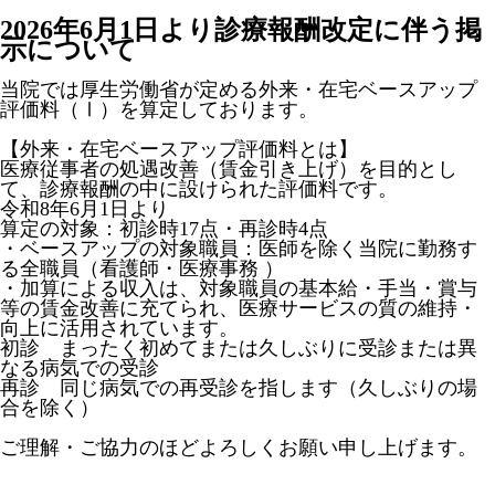
2026年6月1日より診療報酬改定に伴う掲
示について
当院では厚生労働省が定める外来・在宅ベースアップ
評価料（Ⅰ）を算定しております。
【外来・在宅ベースアップ評価料とは】
医療従事者の処遇改善（賃金引き上げ）を目的とし
て、診療報酬の中に設けられた評価料です。
令和8年6月1日より
算定の対象：初診時17点・再診時4点
・ベースアップの対象職員：医師を除く当院に勤務す
る全職員（看護師・医療事務 ）
・加算による収入は、対象職員の基本給・手当・賞与
等の賃金改善に充てられ、医療サービスの質の維持・
向上に活用されています。
初診 まったく初めてまたは久しぶりに受診または異
なる病気での受診
再診 同じ病気での再受診を指します（久しぶりの場
合を除く）
ご理解・ご協力のほどよろしくお願い申し上げます。